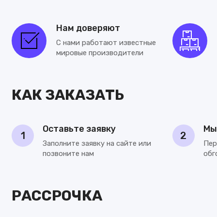
Kumano
Patent Dec
Нам доверяют
Patent Deco
С нами работают известные
мировые производители
Patent Deco
City Glam
КАК ЗАКАЗАТЬ
Patent Dec
City Glow
Оставьте заявку
Мы
Loft Superio
1
2
Заполните заявку на сайте или
Пер
The best
позвоните нам
обг
Essentiell
TRAVERTINO
РАССРОЧКА
City Roman
Eclectic