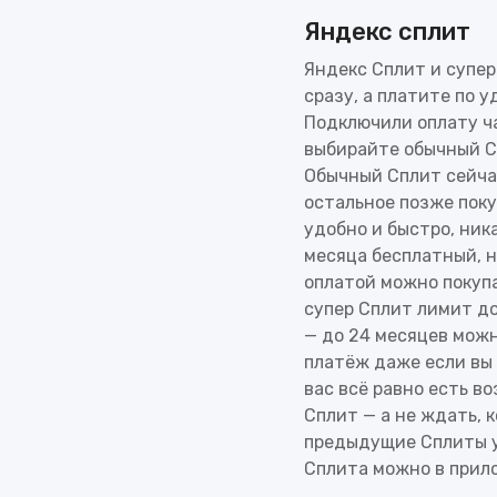
Яндекс сплит
Papis Love
Яндекс Сплит и супер
Bombay 2
сразу, а платите по 
Otaru
Подключили оплату ча
выбирайте обычный С
GRANDECO
Обычный Сплит сейчас
Perfect Ha
остальное позже поку
удобно и быстро, ник
Atmospher
месяца бесплатный, н
Cumaru
оплатой можно покупа
супер Сплит лимит до
Time
— до 24 месяцев можн
Time 3
платёж даже если вы 
вас всё равно есть в
Arcadia
Сплит — а не ждать, 
Maison
предыдущие Сплиты у
Сплита можно в прил
Universe 5