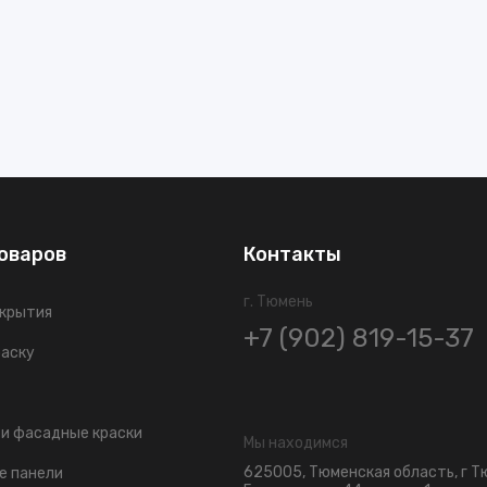
ria III
ing
оваров
Контакты
г. Тюмень
окрытия
+7 (902) 819-15-37
раску
ARATI
и фасадные краски
Мы находимся
625005, Тюменская область, г Т
е панели