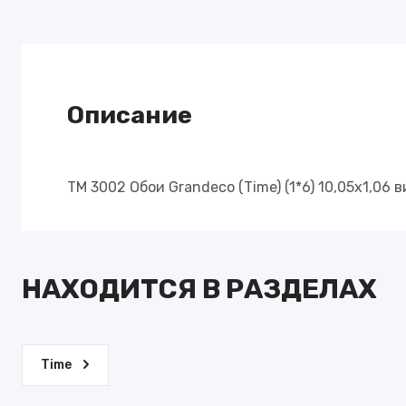
Winter Mom
Аlta Step Arriba
77 Colors
ОБОИ ПОД ПОКРАСКУ
MARBURG
Beresta Loymina
Описание
Whisper
Patent Decor
Bloom
TM 3002 Обои Grandeco (Time) (1*6) 10,05х1,06
Nuance
Balance
Trace
НАХОДИТСЯ В РАЗДЕЛАХ
Touch
City Charm
The new Bo
Time
Lava