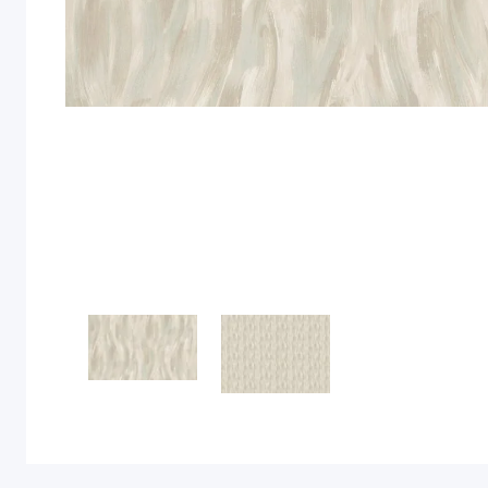
ECOCLICK+
Ambiplain
Ambiplain 3
EcoWood замковый
ARTSIPLE
EcoWood клеевой
WOOD SYSTEM
Mixture
Geometry
ADELAR
Valley
ADELAR SOLIDA
Holidays
ADELAR SOLIDA ACOUSTIC
Vertical
ADELAR ETERNA
Mozart
ADELAR ETERNA ACOUSTIC
Mixture Text
Moduleo Next
HYGGE ROL
ALTA STEP
Hygge
Аlta Step Perfecto
Dacha
Аlta Step Excelente