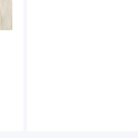
ile
L