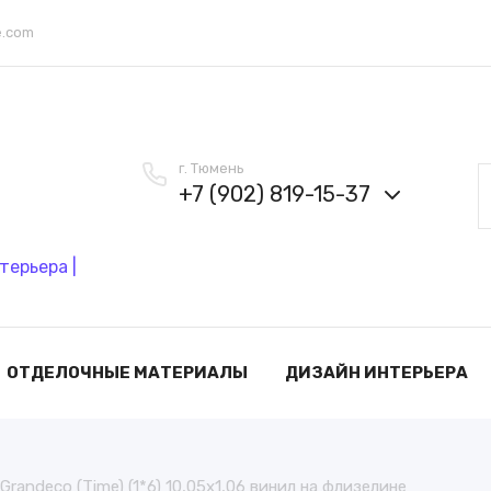
e.com
г. Тюмень
+7 (902) 819-15-37
терьера |
ОТДЕЛОЧНЫЕ МАТЕРИАЛЫ
ДИЗАЙН ИНТЕРЬЕРА
randeco (Time) (1*6) 10,05х1,06 винил на флизелине