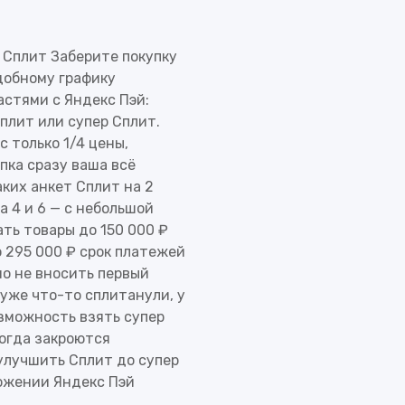
day
 Сплит Заберите покупку
удобному графику
стями с Яндекс Пэй:
плит или супер Сплит.
 только 1/4 цены,
rmony
пка сразу ваша всё
аких анкет Сплит на 2
e
а 4 и 6 — с небольшой
ть товары до 150 000 ₽
 295 000 ₽ срок платежей
о не вносить первый
уже что-то сплитанули, у
озможность взять супер
когда закроются
лучшить Сплит до супер
ожении Яндекс Пэй