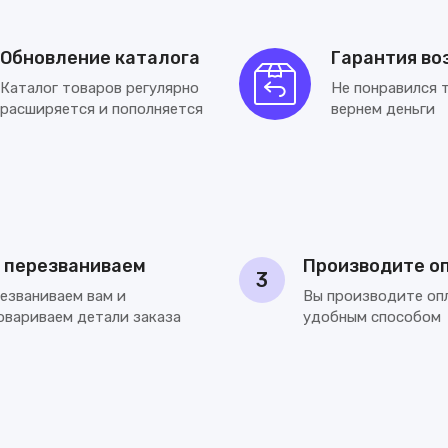
or ТОП
Обновление каталога
Гарантия во
r 3D
Каталог товаров регулярно
Не понравился 
расширяется и пополняется
вернем деньги
r Laser
or гладкий флизелин
 перезваниваем
Производите о
r
3
езваниваем вам и
Вы производите оп
овариваем детали заказа
удобным способом
ce