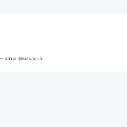
ents
 винил на флизелине
mbay