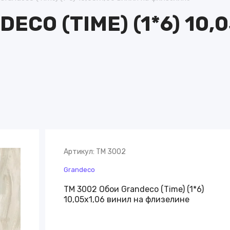
ИНТЕРЬЕРНЫЕ И ФАСАДНЫ
ECO (TIME) (1*6) 10,
КРАСКИ
olpi
Краски Hygge
 Straw)
Kansai paint (Plascon)
ÉLÉ
Краски Charmant
me 4
Краски Swiss Lake
a
Краски Milq
ДЕКОРАТИВНЫЕ ПАНЕЛИ
Артикул:
TM 3002
Decoplume
ish Style Британский лес
Grandeco
Полиуретановая панель
бода
TM 3002 Обои Grandeco (Time) (1*6)
ГИБКИЙ КАМЕНЬ
10,05х1,06 винил на флизелине