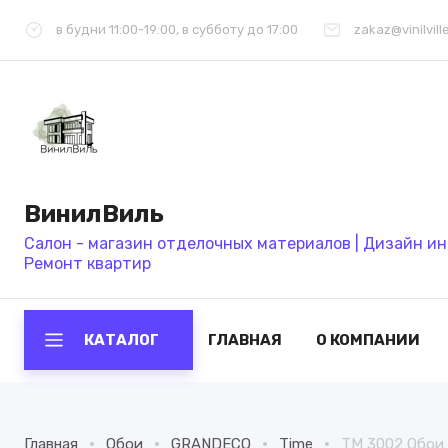
в будни 11:00-19:00, в субботу до 17:00
zakaz@vinilvill
ВинилВиль
Салон - магазин отделочных материалов | Дизайн ин
Ремонт квартир
КАТАЛОГ
ГЛАВНАЯ
О КОМПАНИИ
Главная
Обои
GRANDECO
Time
TM 3002 Обои G