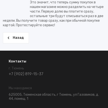
Это значит, что теперь сумму покупок в
нашем магазине можно разделить на четыре
части. Первую долю вы платите сразу,
остальные три будут списываться раз в две
недели. Вы получите товар сразу, как при обычной покупке
картой. Протестируйте сервис!
Назад
Контакты
г. Тюмень
+7 (902) 819-15-37
Мы находимся
625005, Тюменская область, г Тюмень, ул Газовиков, д.
44, помещ. 1