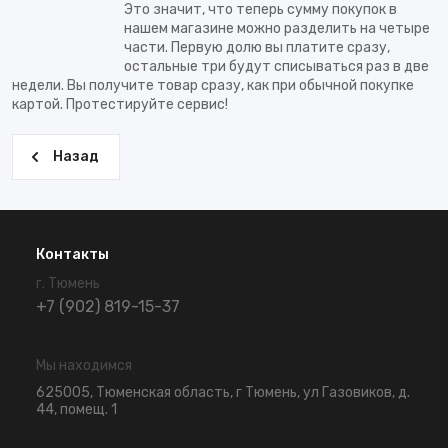
Это значит, что теперь сумму покупок в
нашем магазине можно разделить на четыре
части. Первую долю вы платите сразу,
остальные три будут списываться раз в две
недели. Вы получите товар сразу, как при обычной покупке
картой. Протестируйте сервис!
Назад
Контакты
г. Тюмень
+7 (902) 819-15-37
Мы находимся
625005, Тюменская область, г Тюмень, ул Газовиков, д.
44, помещ. 1